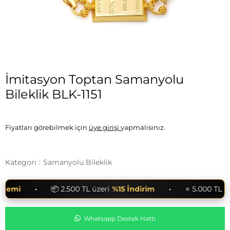
İmitasyon Toptan Samanyolu
Bileklik BLK-1151
Fiyatları görebilmek için
üye girişi
yapmalısınız.
Kategori
:
Samanyolu Bileklik
•
•
nemi
📦 2.500 TL üzeri
%15 İndirim
⭐ 5.000 TL üze
Whatsapp Destek Hattı