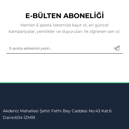
E-BÜLTEN ABONELİĞİ
Hemen E-posta listemize kayıt ol, en güncel
kampanyalar, yenilikler ve duyuruları ilk öğrenen sen ol.
Akdeniz Mahallesi Şehit Fethi Bey Caddesi No:43 Kat:6
Daire:604 İZMİR