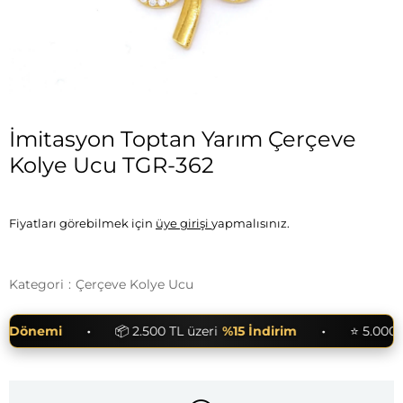
İmitasyon Toptan Yarım Çerçeve
Kolye Ucu TGR-362
Fiyatları görebilmek için
üye girişi
yapmalısınız.
Kategori
:
Çerçeve Kolye Ucu
•
•
Dönemi
📦 2.500 TL üzeri
%15 İndirim
⭐ 5.000 TL 