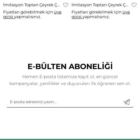
İmitasyon Toptan Çeyrek Çerçeve Kolye Ucu TGR-357
İmitasyon Toptan Çeyrek Çerçeve Kolye Ucu TGR-358
Fiyatları görebilmek için
üye
Fiyatları görebilmek için
üye
girişi
yapmalısınız.
girişi
yapmalısınız.
E-BÜLTEN ABONELİĞİ
Hemen E-posta listemize kayıt ol, en güncel
kampanyalar, yenilikler ve duyuruları ilk öğrenen sen ol.