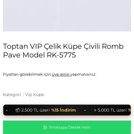
Toptan VIP Çelik Küpe Çivili Romb
Pave Model RK-5775
Fiyatları görebilmek için
üye girişi
yapmalısınız.
Kategori
:
Vip Küpe
•
•
📦 2.500 TL üzeri
%15 İndirim
⭐ 5.000 TL üzeri
%25 
Whatsapp Destek Hattı