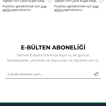
Toptan VIP Çelik Küpe Kalp Taşlı Küpe RK-1588
Toptan VIP Çelik Küpe Kalp Sallantılı Zirkon Model RK-1588
Fiyatları görebilmek için
üye
Fiyatları görebilmek için
üye
girişi
yapmalısınız.
girişi
yapmalısınız.
E-BÜLTEN ABONELİĞİ
Hemen E-posta listemize kayıt ol, en güncel
kampanyalar, yenilikler ve duyuruları ilk öğrenen sen ol.