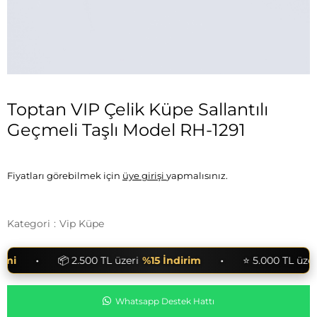
Toptan VIP Çelik Küpe Sallantılı
Geçmeli Taşlı Model RH-1291
Fiyatları görebilmek için
üye girişi
yapmalısınız.
Kategori
:
Vip Küpe
•
•
i
📦 2.500 TL üzeri
%15 İndirim
⭐ 5.000 TL üzeri
Whatsapp Destek Hattı