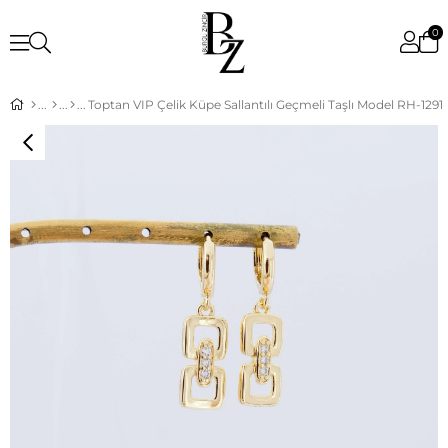
0
Toptan VIP Çelik Küpe Sallantılı Geçmeli Taşlı Model RH-1291