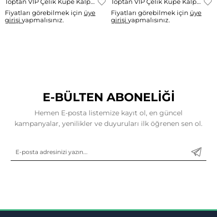
Toptan VIP Çelik Küpe Kalp Taşlı Küpe RK-1588
Toptan VIP Çelik Küpe Kalp Sallantılı Zirkon Model RK-1588
Fiyatları görebilmek için
üye
Fiyatları görebilmek için
üye
girişi
yapmalısınız.
girişi
yapmalısınız.
E-BÜLTEN ABONELİĞİ
Hemen E-posta listemize kayıt ol, en güncel
kampanyalar, yenilikler ve duyuruları ilk öğrenen sen ol.