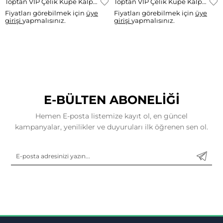
Toptan VIP Çelik Küpe Kalp Taşlı Küpe RK-1588
Toptan VIP Çelik Küpe Kalp Sallantılı Zirkon Model RK-1588
Fiyatları görebilmek için
üye
Fiyatları görebilmek için
üye
girişi
yapmalısınız.
girişi
yapmalısınız.
E-BÜLTEN ABONELİĞİ
Hemen E-posta listemize kayıt ol, en güncel
kampanyalar, yenilikler ve duyuruları ilk öğrenen sen ol.