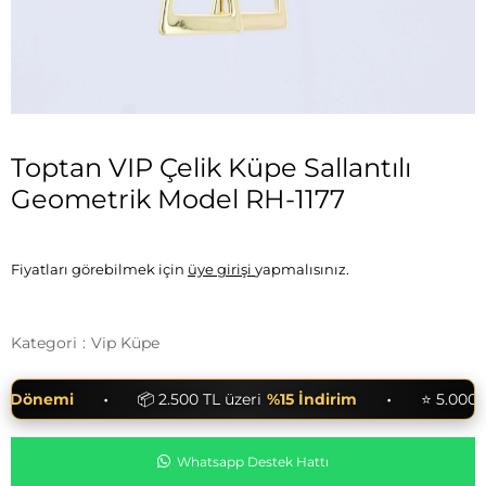
Toptan VIP Çelik Küpe Sallantılı
Geometrik Model RH-1177
Fiyatları görebilmek için
üye girişi
yapmalısınız.
Kategori
:
Vip Küpe
•
•
Dönemi
📦 2.500 TL üzeri
%15 İndirim
⭐ 5.000 TL 
Whatsapp Destek Hattı