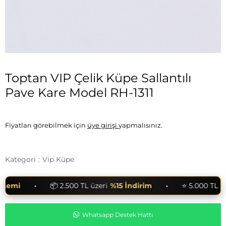
Toptan VIP Çelik Küpe Sallantılı
Pave Kare Model RH-1311
Fiyatları görebilmek için
üye girişi
yapmalısınız.
Kategori
:
Vip Küpe
•
•
emi
📦 2.500 TL üzeri
%15 İndirim
⭐ 5.000 TL üzer
Whatsapp Destek Hattı