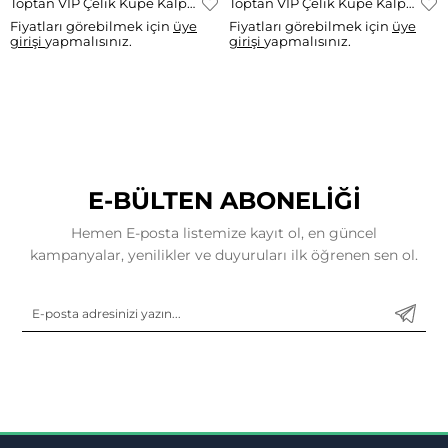
Toptan VIP Çelik Küpe Kalp Taşlı Küpe RK-1588
Toptan VIP Çelik Küpe Kalp Sallantılı Zirkon Model RK-1588
Fiyatları görebilmek için
üye
Fiyatları görebilmek için
üye
girişi
yapmalısınız.
girişi
yapmalısınız.
E-BÜLTEN ABONELİĞİ
Hemen E-posta listemize kayıt ol, en güncel
kampanyalar, yenilikler ve duyuruları ilk öğrenen sen ol.